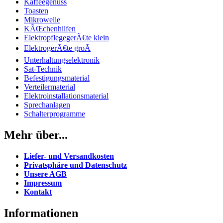
Kaffeegenuss
Toasten
Mikrowelle
KÃŒchenhilfen
ElektropflegegerÃ€te klein
ElektrogerÃ€te groÃ
Unterhaltungselektronik
Sat-Technik
Befestigungsmaterial
Verteilermaterial
Elektroinstallationsmaterial
Sprechanlagen
Schalterprogramme
Mehr über...
Liefer- und Versandkosten
Privatsphäre und Datenschutz
Unsere AGB
Impressum
Kontakt
Informationen