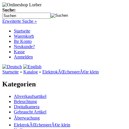
Suche:
Erweiterte Suche »
Startseite
Warenkorb
Ihr Konto
Neukunde?
Kasse
Anmelden
Startseite
»
Katalog
»
ElektrokÃŒchengerÃ€te klein
Kategorien
Abverkaufsartikel
Beleuchtung
Digitalkamera
Gebraucht Artikel
Ãberwachung
ElektrokÃŒchengerÃ€te klein